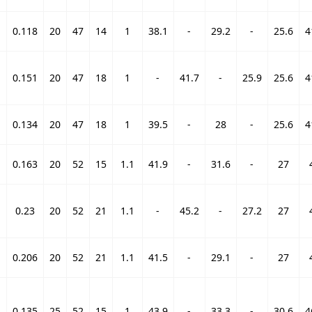
-
0.118
20
47
14
1
38.1
-
29.2
-
25.6
4
-
0.151
20
47
18
1
-
41.7
-
25.9
25.6
4
-
0.134
20
47
18
1
39.5
-
28
-
25.6
4
-
0.163
20
52
15
1.1
41.9
-
31.6
-
27
-
0.23
20
52
21
1.1
-
45.2
-
27.2
27
-
0.206
20
52
21
1.1
41.5
-
29.1
-
27
-
0.135
25
52
15
1
43.9
-
33.3
-
30.6
4