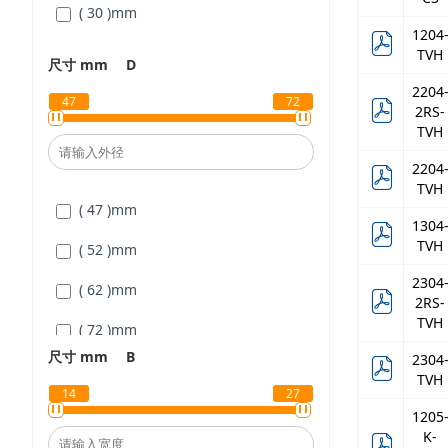
( 30 )
mm
1204
TVH
尺寸 mm
D
2204
47
72
2RS-
TVH
2204
TVH
( 47 )
mm
1304
TVH
( 52 )
mm
2304
( 62 )
mm
2RS-
TVH
( 72 )
mm
尺寸 mm
B
2304
TVH
14
27
1205
K-