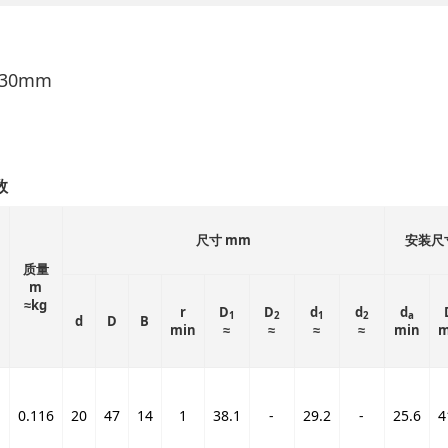
-30mm
数
尺寸 mm
安装尺
质量
m
≈kg
r
D
D
d
d
d
1
2
1
2
a
d
D
B
min
≈
≈
≈
≈
min
m
-
0.116
20
47
14
1
38.1
-
29.2
-
25.6
4