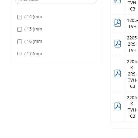
TVH-
C3
( 14 )
mm
1205
TVH
( 15 )
mm
2205
( 16 )
mm
2RS-
TVH
( 17 )
mm
2205
( 18 )
mm
K-
2RS-
( 19 )
mm
TVH-
C3
( 20 )
mm
2205
( 21 )
mm
K-
TVH-
( 24 )
mm
C3
( 27 )
mm