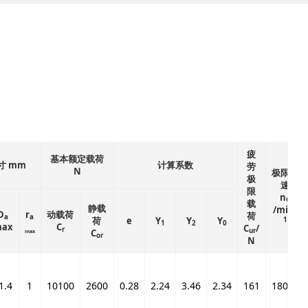
疲
基本额定载荷
寸 mm
计算系数
劳
N
极限转
极
速
限
n
G
载
静载
–
/min
D
r
动载荷
荷
a
a
荷
e
Y
Y
Y
1
1
2
0
ax
C
C
/
r
ur
C
max
or
N
1.4
1
10100
2600
0.28
2.24
3.46
2.34
161
18000