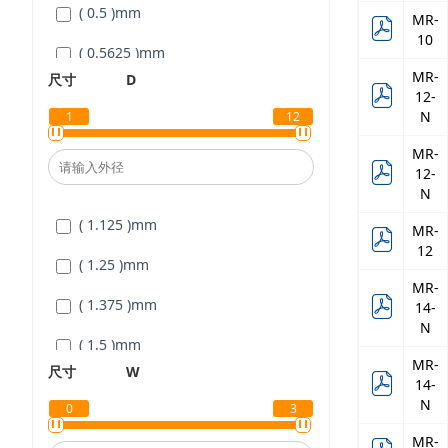
( 0.5 )
mm
MR-
10
( 0.5625 )
mm
MR-
尺寸
D
( 0.625 )
mm
12-
N
1
12
( 0.6875 )
mm
MR-
( 0.75 )
mm
12-
N
( 0.8125 )
mm
( 1.125 )
mm
MR-
12
( 0.875 )
mm
( 1.25 )
mm
MR-
( 0.9375 )
mm
( 1.375 )
mm
14-
N
( 1 )
mm
( 1.5 )
mm
MR-
尺寸
W
( 1.0625 )
mm
( 1.625 )
mm
14-
N
0
3
( 1.125 )
mm
( 1.75 )
mm
MR-