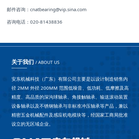
( 4.25 )
mm
邮件咨询：cnatbearing@vip.sina.com
( 2 )
mm
( 4.5 )
mm
咨询电话：020-81438836
( 2.125 )
mm
( 4.75 )
mm
( 2.1875 )
mm
( 5 )
mm
( 2.25 )
mm
( 5.25 )
mm
关于我们
( 2.375 )
mm
/ ABOUT US
( 6 )
mm
( 2.4375 )
mm
( 6.5 )
mm
安东机械科技（广东）有限公司主要是以设计制造销售内
( 2.5 )
mm
径 2MM 外径 200MM 范围低噪音、低功耗、低摩擦及高
( 7 )
mm
精度、高品质的深沟球轴承、角接触轴承、输送滚动装置
( 2.625 )
mm
( 7.5 )
mm
设备轴承以及不锈钢轴承与非标准冲压轴承等产品，兼以
( 2.75 )
mm
( 8 )
mm
精密五金机械配件及感应机电模块等，经国家工商局批准
( 2.875 )
mm
设立的无区域企业。
( 9.125 )
mm
( 2.9375 )
mm